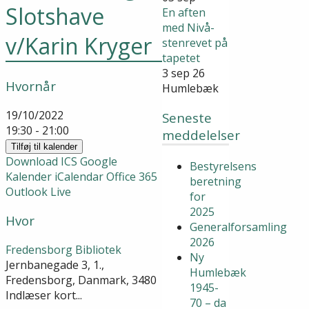
Slotshave
En aften
med Nivå-
v/Karin Kryger
stenrevet på
tapetet
3 sep 26
Hvornår
Humlebæk
19/10/2022
Seneste
19:30 - 21:00
meddelelser
Tilføj til kalender
Download ICS
Google
Bestyrelsens
Kalender
iCalendar
Office 365
beretning
Outlook Live
for
2025
Hvor
Generalforsamling
2026
Fredensborg Bibliotek
Ny
Jernbanegade 3, 1.,
Humlebæk
Fredensborg, Danmark, 3480
1945-
Indlæser kort...
70 – da