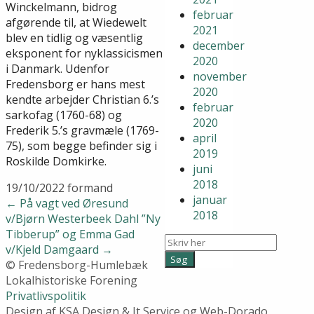
Winckelmann, bidrog
februar
afgørende til, at Wiedewelt
2021
blev en tidlig og væsentlig
december
eksponent for nyklassicismen
2020
i Danmark. Udenfor
november
Fredensborg er hans mest
2020
kendte arbejder Christian 6.’s
februar
sarkofag (1760-68) og
2020
Frederik 5.’s gravmæle (1769-
april
75), som begge befinder sig i
2019
Roskilde Domkirke.
juni
2018
19/10/2022
formand
januar
←
På vagt ved Øresund
2018
v/Bjørn Westerbeek Dahl
”Ny
Tibberup” og Emma Gad
v/Kjeld Damgaard
→
© Fredensborg-Humlebæk
Lokalhistoriske Forening
Privatlivspolitik
Design af KSA Design & It Service og Web-Dorado