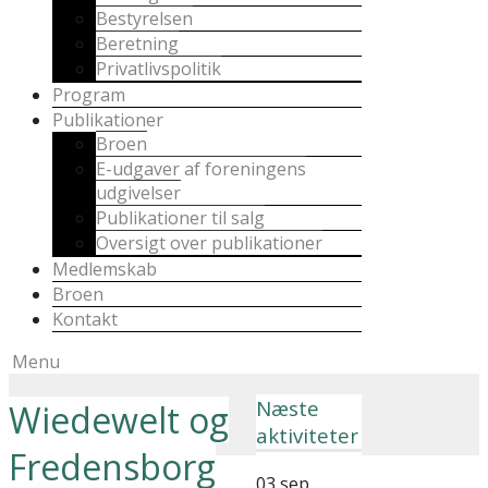
Bestyrelsen
Beretning
Privatlivspolitik
Program
Publikationer
Broen
E-udgaver af foreningens
udgivelser
Publikationer til salg
Oversigt over publikationer
Medlemskab
Broen
Kontakt
Menu
Næste
Wiedewelt og
aktiviteter
Fredensborg
03
sep