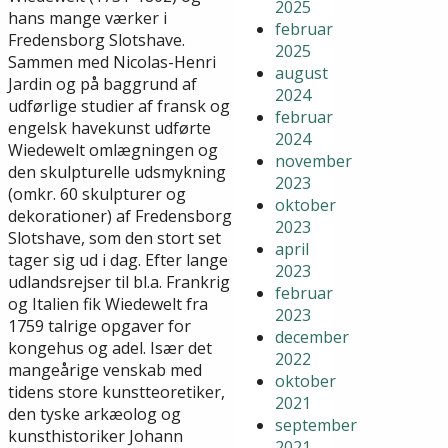
2025
hans mange værker i
februar
Fredensborg Slotshave.
2025
Sammen med Nicolas-Henri
august
Jardin og på baggrund af
2024
udførlige studier af fransk og
februar
engelsk havekunst udførte
2024
Wiedewelt omlægningen og
november
den skulpturelle udsmykning
2023
(omkr. 60 skulpturer og
oktober
dekorationer) af Fredensborg
2023
Slotshave, som den stort set
april
tager sig ud i dag. Efter lange
2023
udlandsrejser til bl.a. Frankrig
februar
og Italien fik Wiedewelt fra
2023
1759 talrige opgaver for
december
kongehus og adel. Især det
2022
mangeårige venskab med
oktober
tidens store kunstteoretiker,
2021
den tyske arkæolog og
september
kunsthistoriker Johann
2021