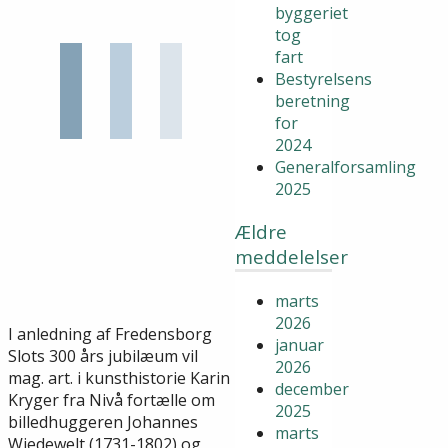
byggeriet
tog
fart
Bestyrelsens
beretning
for
2024
Generalforsamling
2025
Ældre
meddelelser
marts
2026
I anledning af Fredensborg
januar
Slots 300 års jubilæum vil
2026
mag. art. i kunsthistorie Karin
december
Kryger fra Nivå fortælle om
2025
billedhuggeren Johannes
marts
Wiedewelt (1731-1802) og