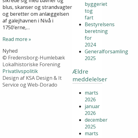
sikrede sig med bavner og
byggeriet
blus, skanser og strandvagter
tog
og beretter om anlæggelsen
fart
af galejhavnen i Nivå i
Bestyrelsens
1750’erne,…
beretning
for
Read more »
2024
Nyhed
Generalforsamling
© Fredensborg-Humlebæk
2025
Lokalhistoriske Forening
Ældre
Privatlivspolitik
Design af KSA Design & It
meddelelser
Service og Web-Dorado
marts
2026
januar
2026
december
2025
marts