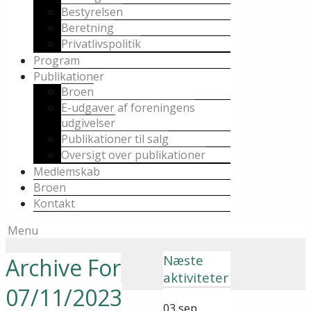
Bestyrelsen
Beretning
Privatlivspolitik
Program
Publikationer
Broen
E-udgaver af foreningens
udgivelser
Publikationer til salg
Oversigt over publikationer
Medlemskab
Broen
Kontakt
Menu
Næste
Archive For
aktiviteter
07/11/2023
03
sep