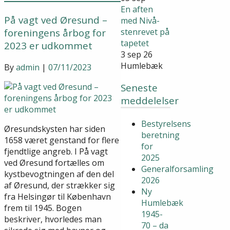
En aften
På vagt ved Øresund –
med Nivå-
foreningens årbog for
stenrevet på
tapetet
2023 er udkommet
3 sep 26
Humlebæk
By
admin
|
07/11/2023
Seneste
meddelelser
Bestyrelsens
Øresundskysten har siden
beretning
1658 været genstand for flere
for
fjendtlige angreb. I På vagt
2025
ved Øresund fortælles om
Generalforsamling
kystbevogtningen af den del
2026
af Øresund, der strækker sig
Ny
fra Helsingør til København
Humlebæk
frem til 1945. Bogen
1945-
beskriver, hvorledes man
70 – da