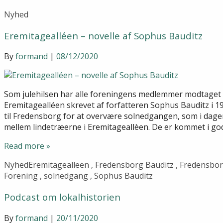
Nyhed
Eremitagealléen – novelle af Sophus Bauditz
By
formand
|
08/12/2020
Som julehilsen har alle foreningens medlemmer modtaget e
Eremitagealléen skrevet af forfatteren Sophus Bauditz i 19
til Fredensborg for at overvære solnedgangen, som i dage
mellem lindetræerne i Eremitageallèen. De er kommet i god 
Read more »
Nyhed
Eremitagealleen
,
Fredensborg Bauditz
,
Fredensbor
Forening
,
solnedgang
,
Sophus Bauditz
Podcast om lokalhistorien
By
formand
|
20/11/2020