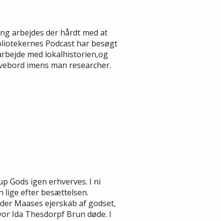
ning arbejdes der hårdt med at
ibliotekernes Podcast har besøgt
arbejde med lokalhistorien,og
ivebord imens man researcher.
 Gods igen erhverves. I ni
en lige efter besættelsen.
der Maases ejerskab af godset,
vor Ida Thesdorpf Brun døde. I