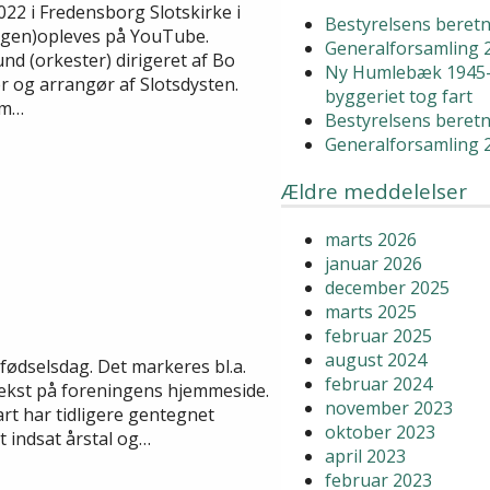
22 i Fredensborg Slotskirke i
Bestyrelsens beretn
 (gen)opleves på YouTube.
Generalforsamling 
nd (orkester) dirigeret af Bo
Ny Humlebæk 1945-
r og arrangør af Slotsdysten.
byggeriet tog fart
om…
Bestyrelsens beretn
Generalforsamling 
Ældre meddelelser
marts 2026
januar 2026
december 2025
marts 2025
februar 2025
august 2024
 fødselsdag. Det markeres bl.a.
februar 2024
dtekst på foreningens hjemmeside.
november 2023
rt har tidligere gentegnet
oktober 2023
t indsat årstal og…
april 2023
februar 2023