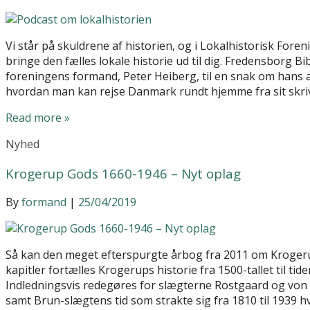
Vi står på skuldrene af historien, og i Lokalhistorisk Fore
bringe den fælles lokale historie ud til dig. Fredensborg B
foreningens formand, Peter Heiberg, til en snak om hans 
hvordan man kan rejse Danmark rundt hjemme fra sit skr
Read more »
Nyhed
Krogerup Gods 1660-1946 – Nyt oplag
By
formand
|
25/04/2019
Så kan den meget efterspurgte årbog fra 2011 om Krogerup
kapitler fortælles Krogerups historie fra 1500-tallet til tid
Indledningsvis redegøres for slægterne Rostgaard og von 
samt Brun-slægtens tid som strakte sig fra 1810 til 1939 h