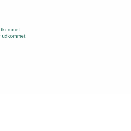
 udkommet
er udkommet