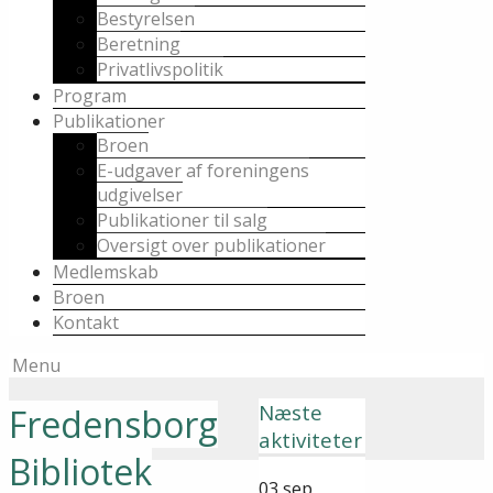
Bestyrelsen
Beretning
Privatlivspolitik
Program
Publikationer
Broen
E-udgaver af foreningens
udgivelser
Publikationer til salg
Oversigt over publikationer
Medlemskab
Broen
Kontakt
Menu
Næste
Fredensborg
aktiviteter
Bibliotek
03
sep