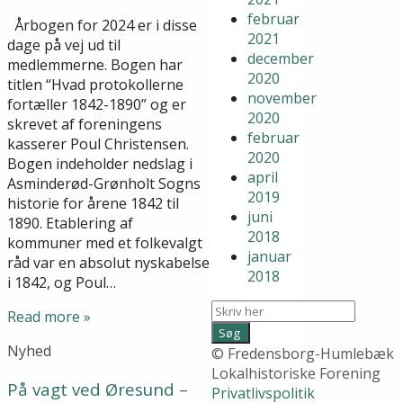
februar
Årbogen for 2024 er i disse
2021
dage på vej ud til
december
medlemmerne. Bogen har
2020
titlen “Hvad protokollerne
november
fortæller 1842-1890” og er
2020
skrevet af foreningens
februar
kasserer Poul Christensen.
2020
Bogen indeholder nedslag i
april
Asminderød-Grønholt Sogns
2019
historie for årene 1842 til
juni
1890. Etablering af
2018
kommuner med et folkevalgt
januar
råd var en absolut nyskabelse
2018
i 1842, og Poul…
Read more »
Nyhed
© Fredensborg-Humlebæk
Lokalhistoriske Forening
På vagt ved Øresund –
Privatlivspolitik