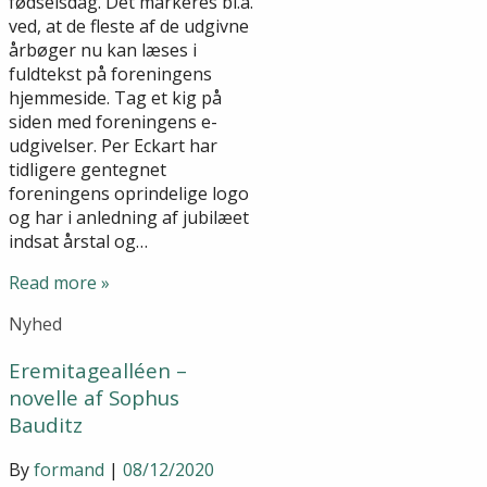
fødselsdag. Det markeres bl.a.
ved, at de fleste af de udgivne
årbøger nu kan læses i
fuldtekst på foreningens
hjemmeside. Tag et kig på
siden med foreningens e-
udgivelser. Per Eckart har
tidligere gentegnet
foreningens oprindelige logo
og har i anledning af jubilæet
indsat årstal og…
Read more »
Nyhed
Eremitagealléen –
novelle af Sophus
Bauditz
By
formand
|
08/12/2020