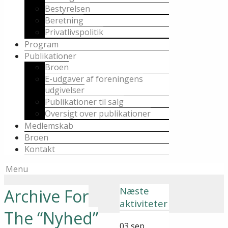
Bestyrelsen
Beretning
Privatlivspolitik
Program
Publikationer
Broen
E-udgaver af foreningens
udgivelser
Publikationer til salg
Oversigt over publikationer
Medlemskab
Broen
Kontakt
Menu
Næste
Archive For
aktiviteter
The “Nyhed”
03
sep