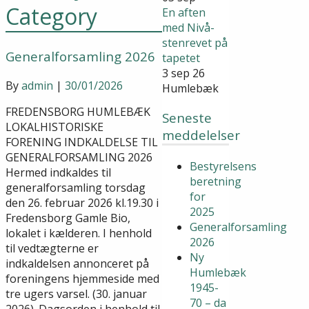
Category
En aften
med Nivå-
stenrevet på
Generalforsamling 2026
tapetet
3 sep 26
By
admin
|
30/01/2026
Humlebæk
FREDENSBORG HUMLEBÆK
Seneste
LOKALHISTORISKE
meddelelser
FORENING INDKALDELSE TIL
GENERALFORSAMLING 2026
Bestyrelsens
Hermed indkaldes til
beretning
generalforsamling torsdag
for
den 26. februar 2026 kl.19.30 i
2025
Fredensborg Gamle Bio,
Generalforsamling
lokalet i kælderen. I henhold
2026
til vedtægterne er
Ny
indkaldelsen annonceret på
Humlebæk
foreningens hjemmeside med
1945-
tre ugers varsel. (30. januar
70 – da
2026). Dagsorden i henhold til