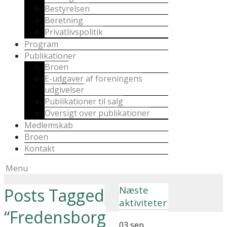
Bestyrelsen
Beretning
Privatlivspolitik
Program
Publikationer
Broen
E-udgaver af foreningens
udgivelser
Publikationer til salg
Oversigt over publikationer
Medlemskab
Broen
Kontakt
Menu
Næste
Posts Tagged
aktiviteter
“Fredensborg
03
sep