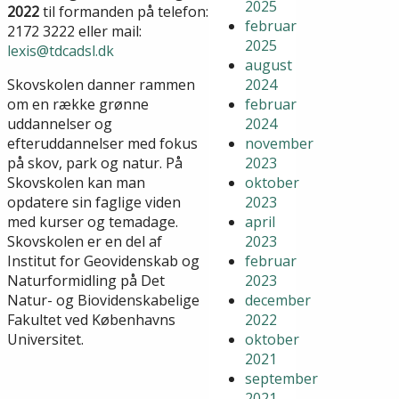
2025
2022
til formanden på telefon:
februar
2172 3222 eller mail:
2025
lexis@tdcadsl.dk
august
Skovskolen danner rammen
2024
om en række grønne
februar
uddannelser og
2024
efteruddannelser med fokus
november
på skov, park og natur. På
2023
Skovskolen kan man
oktober
opdatere sin faglige viden
2023
med kurser og temadage.
april
Skovskolen er en del af
2023
Institut for Geovidenskab og
februar
Naturformidling på Det
2023
Natur- og Biovidenskabelige
december
Fakultet ved Københavns
2022
Universitet.
oktober
2021
september
2021