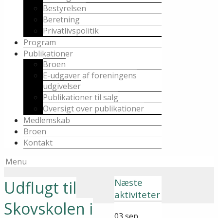
Bestyrelsen
Beretning
Privatlivspolitik
Program
Publikationer
Broen
E-udgaver af foreningens
udgivelser
Publikationer til salg
Oversigt over publikationer
Medlemskab
Broen
Kontakt
Menu
Næste
Udflugt til
aktiviteter
Skovskolen i
03
sep