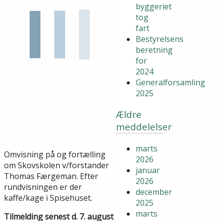
byggeriet
tog
fart
Bestyrelsens
beretning
for
2024
Generalforsamling
2025
Ældre
meddelelser
marts
Omvisning på og fortælling
2026
om Skovskolen v/forstander
januar
Thomas Færgeman. Efter
2026
rundvisningen er der
december
kaffe/kage i Spisehuset.
2025
marts
Tilmelding senest d. 7. august