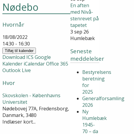
Nødebo
En aften
med Nivå-
stenrevet på
Hvornår
tapetet
3 sep 26
18/08/2022
Humlebæk
14:30 - 16:30
Seneste
Tilføj til kalender
Download ICS
Google
meddelelser
Kalender
iCalendar
Office 365
Outlook Live
Bestyrelsens
beretning
Hvor
for
2025
Skovskolen - Københavns
Generalforsamling
Universitet
2026
Nødebovej 77A, Fredensborg,
Ny
Danmark, 3480
Humlebæk
Indlæser kort...
1945-
70 – da