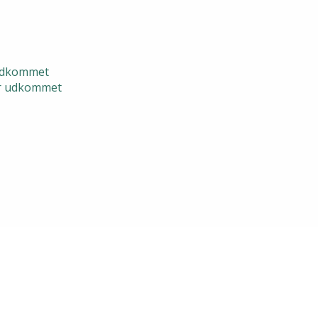
 udkommet
er udkommet