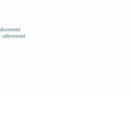
 udkommet
er udkommet