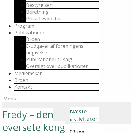
Bestyrelsen
Beretning
Privatlivspolitik
Program
Publikationer
Broen
E-udgaver af foreningens
udgivelser
Publikationer til salg
Oversigt over publikationer
Medlemskab
Broen
Kontakt
Menu
Næste
Fredy – den
aktiviteter
oversete kong
03
sep