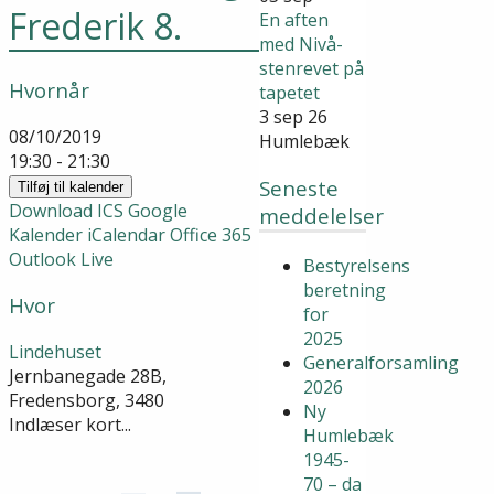
Frederik 8.
En aften
med Nivå-
stenrevet på
Hvornår
tapetet
3 sep 26
08/10/2019
Humlebæk
19:30 - 21:30
Seneste
Tilføj til kalender
Download ICS
Google
meddelelser
Kalender
iCalendar
Office 365
Outlook Live
Bestyrelsens
beretning
Hvor
for
2025
Lindehuset
Generalforsamling
Jernbanegade 28B,
2026
Fredensborg, 3480
Ny
Indlæser kort...
Humlebæk
1945-
70 – da