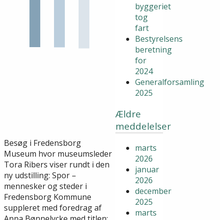
byggeriet
tog
fart
Bestyrelsens
beretning
for
2024
Generalforsamling
2025
Ældre
meddelelser
Besøg i Fredensborg
marts
Museum hvor museumsleder
2026
Tora Ribers viser rundt i den
januar
ny udstilling: Spor –
2026
mennesker og steder i
december
Fredensborg Kommune
2025
suppleret med foredrag af
marts
Anna Bønnelycke med titlen: