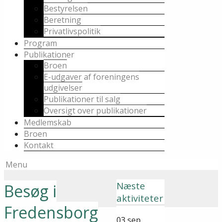
Bestyrelsen
Beretning
Privatlivspolitik
Program
Publikationer
Broen
E-udgaver af foreningens
udgivelser
Publikationer til salg
Oversigt over publikationer
Medlemskab
Broen
Kontakt
Menu
Næste
Besøg i
aktiviteter
Fredensborg
03
sep