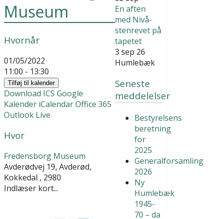
Museum
En aften
med Nivå-
stenrevet på
Hvornår
tapetet
3 sep 26
01/05/2022
Humlebæk
11:00 - 13:30
Seneste
Tilføj til kalender
Download ICS
Google
meddelelser
Kalender
iCalendar
Office 365
Outlook Live
Bestyrelsens
beretning
Hvor
for
2025
Fredensborg Museum
Generalforsamling
Avderødvej 19, Avderød,
2026
Kokkedal , 2980
Ny
Indlæser kort...
Humlebæk
1945-
70 – da