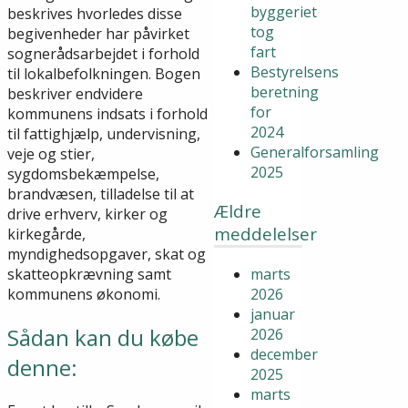
byggeriet
beskrives hvorledes disse
tog
begivenheder har påvirket
fart
sognerådsarbejdet i forhold
Bestyrelsens
til lokalbefolkningen. Bogen
beretning
beskriver endvidere
for
kommunens indsats i forhold
2024
til fattighjælp, undervisning,
Generalforsamling
veje og stier,
2025
sygdomsbekæmpelse,
brandvæsen, tilladelse til at
Ældre
drive erhverv, kirker og
meddelelser
kirkegårde,
myndighedsopgaver, skat og
skatteopkrævning samt
marts
kommunens økonomi.
2026
januar
Sådan kan du købe
2026
december
denne:
2025
marts