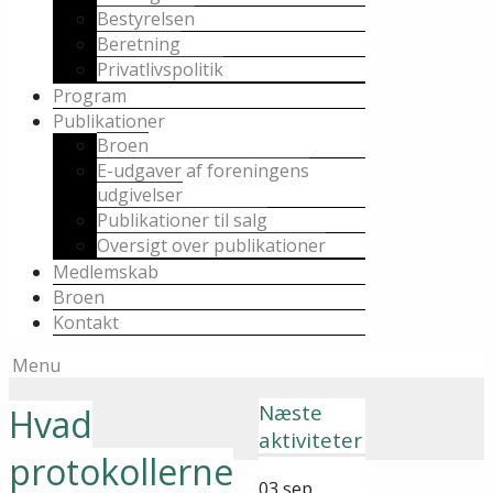
Bestyrelsen
Beretning
Privatlivspolitik
Program
Publikationer
Broen
E-udgaver af foreningens
udgivelser
Publikationer til salg
Oversigt over publikationer
Medlemskab
Broen
Kontakt
Menu
Næste
Hvad
aktiviteter
protokollerne
03
sep