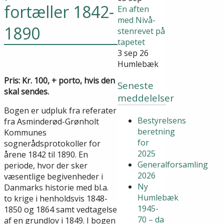
fortæller 1842-
En aften
med Nivå-
1890
stenrevet på
tapetet
3 sep 26
Humlebæk
Pris: Kr. 100, + porto, hvis den
Seneste
skal sendes.
meddelelser
Bogen er udpluk fra referater
Bestyrelsens
fra Asminderød-Grønholt
beretning
Kommunes
for
sognerådsprotokoller for
2025
årene 1842 til 1890. En
Generalforsamling
periode, hvor der sker
2026
væsentlige begivenheder i
Ny
Danmarks historie med bl.a.
Humlebæk
to krige i henholdsvis 1848-
1945-
1850 og 1864 samt vedtagelse
70 – da
af en grundlov i 1849. I bogen