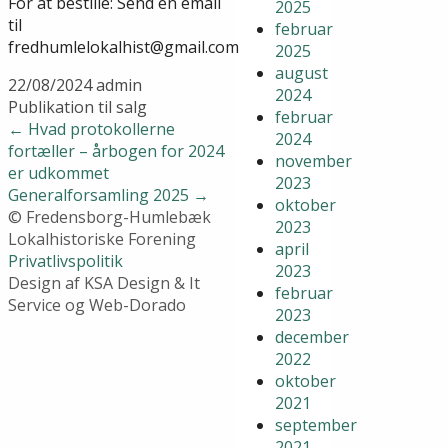
For at bestille: Send en email
2025
til
februar
fredhumlelokalhist@gmail.com
2025
august
22/08/2024
admin
2024
Publikation til salg
februar
←
Hvad protokollerne
2024
fortæller – årbogen for 2024
november
er udkommet
2023
Generalforsamling 2025
→
oktober
© Fredensborg-Humlebæk
2023
Lokalhistoriske Forening
april
Privatlivspolitik
2023
Design af KSA Design & It
februar
Service og Web-Dorado
2023
december
2022
oktober
2021
september
2021