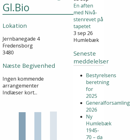
Gl.Bio
En aften
med Nivå-
stenrevet på
Lokation
tapetet
3 sep 26
Jernbanegade 4
Humlebæk
Fredensborg
3480
Seneste
meddelelser
Næste Begivenhed
Bestyrelsens
Ingen kommende
beretning
arrangementer
for
Indlæser kort...
2025
Generalforsamling
2026
Ny
Humlebæk
1945-
70 – da