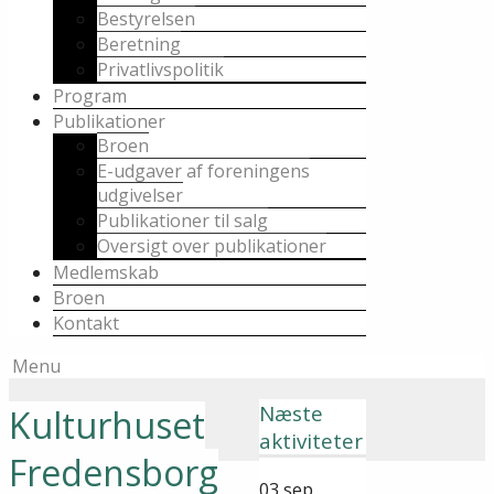
Bestyrelsen
Beretning
Privatlivspolitik
Program
Publikationer
Broen
E-udgaver af foreningens
udgivelser
Publikationer til salg
Oversigt over publikationer
Medlemskab
Broen
Kontakt
Menu
Næste
Kulturhuset
aktiviteter
Fredensborg
03
sep