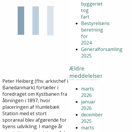
byggeriet
tog
fart
Bestyrelsens
beretning
for
2024
Generalforsamling
2025
Ældre
meddelelser
Peter Heiberg (fhv. arkivchef i
Banedanmark) fortæller i
marts
foredraget om Kystbanen fra
2026
åbningen i 1897, hvor
januar
placeringen af Humlebæk
2026
Station med et stort
december
sporareal blev afgørende for
2025
byens udvikling. I mange år
marts