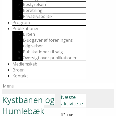
Bestyrelsen
Beretning
Privatlivspolitik
Program
Publikationer
Broen
E-udgaver af foreningens
udgivelser
Publikationer til salg
Oversigt over publikationer
Medlemskab
Broen
Kontakt
Menu
Næste
Kystbanen og
aktiviteter
Humlebæk
03
sep