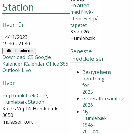
Station
En aften
med Nivå-
stenrevet på
Hvornår
tapetet
3 sep 26
14/11/2023
Humlebæk
19:30 - 21:30
Seneste
Tilføj til kalender
Download ICS
Google
meddelelser
Kalender
iCalendar
Office 365
Outlook Live
Bestyrelsens
beretning
Hvor
for
2025
Hej Humlebæk Café,
Generalforsamling
Humlebæk Station
2026
Kochs Vej 14, Humlebæk,
Ny
3050
Humlebæk
Indlæser kort...
1945-
70 – da