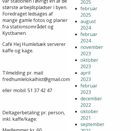
var stationen i øvrigt en af de
2025
største arbejdspladser i byen.
februar
Foredraget ledsages af
2025
mange gamle fotos og planer
august
fra stationsområdet og
2024
Kystbanen.
februar
2024
Café Hej Humlebæk serverer
november
kaffe og kage.
2023
oktober
2023
Tilmelding pr. mail:
april
fredhumlelokalhist@gmail.com
2023
februar
eller mobil: 51 37 42 47
2023
december
2022
oktober
Deltagerbetaling pr. person,
2021
inkl. kaffe/kage:
september
Medlemmer kr. 60
2021