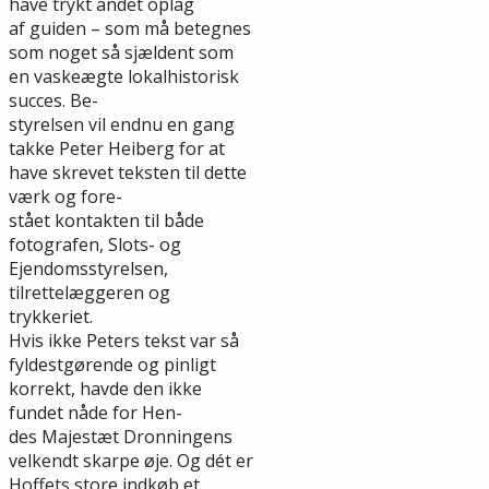
have trykt andet oplag
af guiden – som må betegnes
som noget så sjældent som
en vaskeægte lokalhistorisk
succes. Be-
styrelsen vil endnu en gang
takke Peter Heiberg for at
have skrevet teksten til dette
værk og fore-
stået kontakten til både
fotografen, Slots- og
Ejendomsstyrelsen,
tilrettelæggeren og
trykkeriet.
Hvis ikke Peters tekst var så
fyldestgørende og pinligt
korrekt, havde den ikke
fundet nåde for Hen-
des Majestæt Dronningens
velkendt skarpe øje. Og dét er
Hoffets store indkøb et