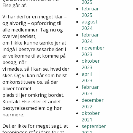
2025
Else går af.
februar
2025
Vi har derfor en meget klar –
august
og alvorlig – opfordring til
2024
alle medlemmer: Tag nu og
februar
overvej seriøst,
2024
om I ikke kunne tænke jer at
november
indgå i bestyrelsesarbejdet! I
2023
er velkomne til at komme på
oktober
besøg, når
2023
vi mødes, så I kan se, hvad der
april
sker. Og vi kan når som helst
2023
omkonstituere os, så der
februar
bliver formel
2023
plads til jer omkring bordet.
december
Kontakt Else eller et andet
2022
bestyrelsesmedlem og hør
oktober
nærmere.
2021
Det er ikke for meget sagt, at
september
foreningen står i fare for at
2021