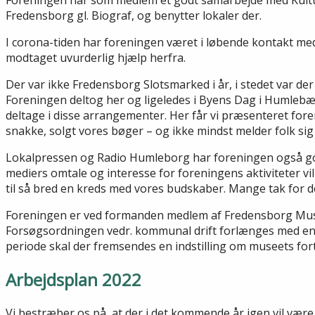
Foreningen har som medlem et godt samarbejde med Kult
Fredensborg gl. Biograf, og benytter lokaler der.
I corona-tiden har foreningen været i løbende kontakt m
modtaget uvurderlig hjælp herfra.
Der var ikke Fredensborg Slotsmarked i år, i stedet var d
Foreningen deltog her og ligeledes i Byens Dag i Humlebæ
deltage i disse arrangementer. Her får vi præsenteret fore
snakke, solgt vores bøger – og ikke mindst melder folk sig
Lokalpressen og Radio Humleborg har foreningen også god
mediers omtale og interesse for foreningens aktiviteter ville
til så bred en kreds med vores budskaber. Mange tak for d
Foreningen er ved formanden medlem af Fredensborg Mus
Forsøgsordningen vedr. kommunal drift forlænges med endn
periode skal der fremsendes en indstilling om museets forts
Arbejdsplan 2022
Vi bestræber os på, at der i det kommende år igen vil være 