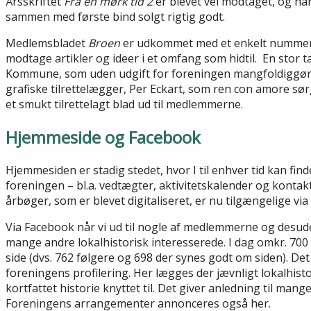
Årsskriftet
Fra en mørk tid 2
er blevet vel modtaget, og h
sammen med første bind solgt rigtig godt.
Medlemsbladet
Broen
er udkommet med et enkelt nummer. 
modtage artikler og ideer i et omfang som hidtil. En stor t
Kommune, som uden udgift for foreningen mangfoldiggør bl
grafiske tilrettelægger, Per Eckart, som ren con amore sø
et smukt tilrettelagt blad ud til medlemmerne.
Hjemmeside og Facebook
Hjemmesiden er stadig stedet, hvor I til enhver tid kan fi
foreningen – bl.a. vedtægter, aktivitetskalender og konta
årbøger, som er blevet digitaliseret, er nu tilgængelige vi
Via Facebook når vi ud til nogle af medlemmerne og desu
mange andre lokalhistorisk interesserede. I dag omkr. 700
side (dvs. 762 følgere og 698 der synes godt om siden). Det
foreningens profilering. Her lægges der jævnligt lokalhist
kortfattet historie knyttet til. Det giver anledning til ma
Foreningens arrangementer annonceres også her.