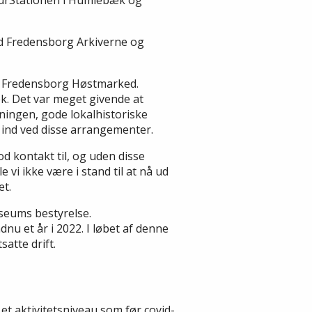
urStationen i Humlebæk og
ed Fredensborg Arkiverne og
er Fredensborg Høstmarked.
k. Det var meget givende at
ningen, gode lokalhistoriske
 ind ved disse arrangementer.
 kontakt til, og uden disse
 vi ikke være i stand til at nå ud
et.
eums bestyrelse.
u et år i 2022. I løbet af denne
atte drift.
et aktivitetsniveau som før covid-