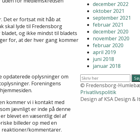
ar uden for medlemskredsen
december 2022
oktober 2021
september 2021
Det er fortsat mit håb at
februar 2021
ak skal lyde til Fredensborg
december 2020
adet, og ikke mindst til bladets
november 2020
rger for, at der hver gang kommer
februar 2020
april 2019
juni 2018
januar 2018
nde opdaterede oplysninger om
ktoplysninger. Foreningens
© Fredensborg-Humlebæk
a hjemmesiden.
Privatlivspolitik
Design af KSA Design & 
den kommer vi i kontakt med
 som jævnligt er inde på denne
 er blevet en væsentlig del af
oriske billeder op med en
nge reaktioner/kommentarer.