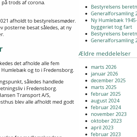
 på trods af corona.
Bestyrelsens beretn
Generalforsamling 
Ny Humlebæk 1945-
021 afholdt to bestyrelsesmøder.
byggeriet tog fart
v posterne besat således, at ny
Bestyrelsens beretn
r.
Generalforsamling 
r
Ældre meddelelser
kkedes det afholde alle fem
marts 2026
 i Humlebæk og to i Fredensborg.
januar 2026
december 2025
angspunkt, således handlede
marts 2025
etningsliv i Fredensborg.
februar 2025
Hansen Transport A/S,
august 2024
hus blev alle afholdt med godt
februar 2024
november 2023
oktober 2023
april 2023
februar 2023