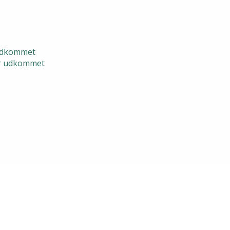
 udkommet
er udkommet