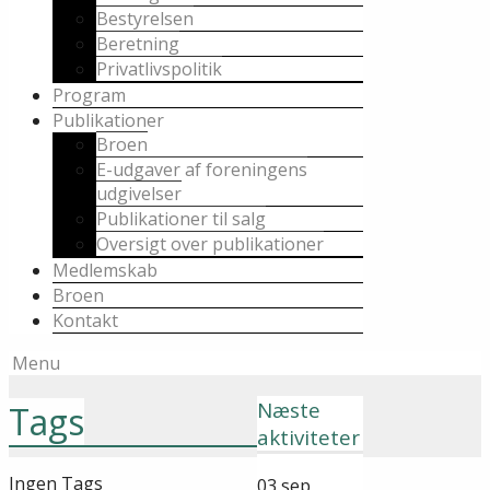
Bestyrelsen
Beretning
Privatlivspolitik
Program
Publikationer
Broen
E-udgaver af foreningens
udgivelser
Publikationer til salg
Oversigt over publikationer
Medlemskab
Broen
Kontakt
Menu
Næste
Tags
aktiviteter
Ingen Tags
03
sep